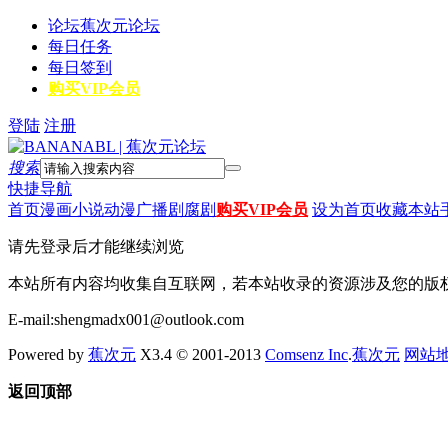
论坛
蕉次元论坛
每日任务
每日签到
购买VIP会员
登陆
注册
搜索
快捷导航
首页
漫画
小说
动漫
广播剧
腐剧
购买VIP会员
设为首页
收藏本站
请先登录后才能继续浏览
本站所有内容均收集自互联网，若本站收录的资源涉及您的版
E-mail:shengmadx001@outlook.com
Powered by
蕉次元
X3.4 © 2001-2013
Comsenz Inc
.
蕉次元
网站
返回顶部