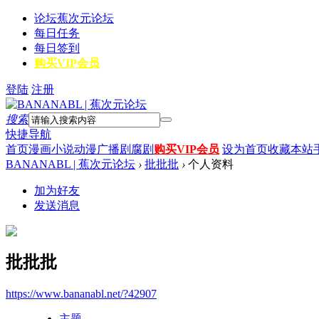
论坛
蕉次元论坛
每日任务
每日签到
购买VIP会员
登陆
注册
搜索
快捷导航
首页
漫画
小说
动漫
广播剧
腐剧
购买VIP会员
设为首页
收藏本站
BANANABL | 蕉次元论坛
›
批批批
›
个人资料
加为好友
发送消息
批批批
https://www.bananabl.net/?42907
主题