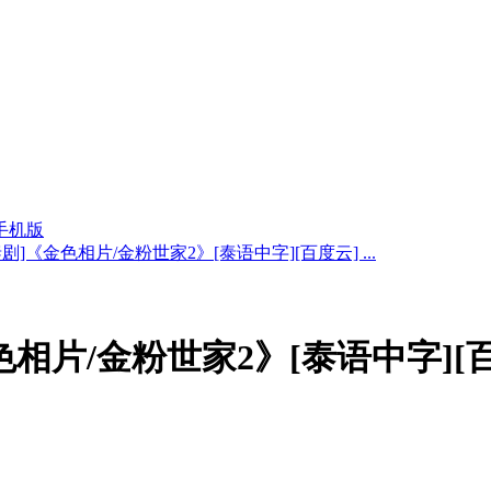
手机版
泰剧]《金色相片/金粉世家2》[泰语中字][百度云] ...
色相片/金粉世家2》[泰语中字][