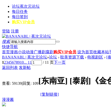
论坛
蕉次元论坛
每日任务
每日签到
购买VIP会员
登陆
注册
搜索
快捷导航
首页
漫画
小说
动漫
广播剧
腐剧
购买VIP会员
设为首页
收藏本站
BANANABL | 蕉次元论坛
»
论坛
›
耽美资源下载
›
电视剧区
›
[
1
2
3
4
5
6
7
8
9
10
... 11
/ 11 页
下一页
返回列表
发新帖
[东南亚]
[泰剧]《金
查看:
59139
|
回复:
109
[复制链接]
漫漫酱