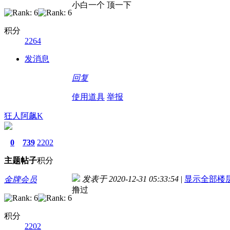
小白一个 顶一下
积分
2264
发消息
回复
使用道具
举报
狂人阿飙K
0
739
2202
主题
帖子
积分
发表于 2020-12-31 05:33:54
|
显示全部楼
金牌会员
撸过
积分
2202