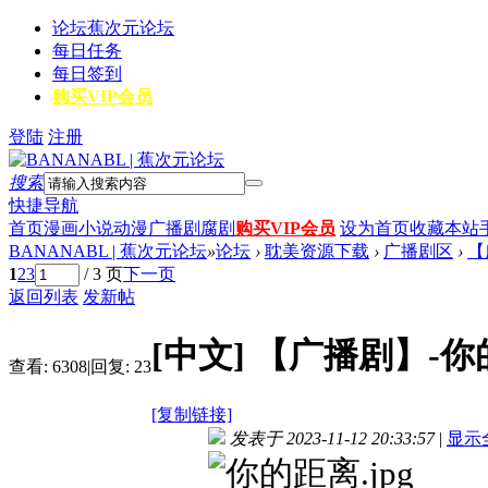
论坛
蕉次元论坛
每日任务
每日签到
购买VIP会员
登陆
注册
搜索
快捷导航
首页
漫画
小说
动漫
广播剧
腐剧
购买VIP会员
设为首页
收藏本站
BANANABL | 蕉次元论坛
»
论坛
›
耽美资源下载
›
广播剧区
›
【
1
2
3
/ 3 页
下一页
返回列表
发新帖
[中文]
【广播剧】-你
查看:
6308
|
回复:
23
[复制链接]
发表于 2023-11-12 20:33:57
|
显示