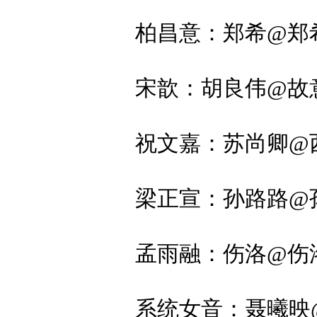
柏昌意：郑希@郑希
宋歆：胡良伟@故
祝文嘉：苏尚卿@
梁正宣：孙路路@孙
孟雨融：伤洛@伤
系统女音：聂曦映@