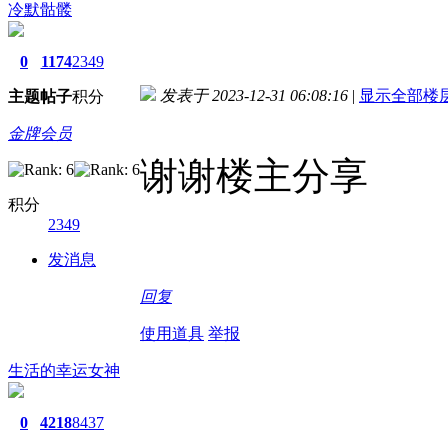
冷默骷髅
0
1174
2349
发表于 2023-12-31 06:08:16
|
显示全部楼
主题
帖子
积分
金牌会员
谢谢楼主分享
积分
2349
发消息
回复
使用道具
举报
生活的幸运女神
0
4218
8437