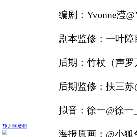
编剧：Yvonne滢
剧本监修：一叶障
后期：竹杖（声罗万
后期监修：扶三苏@扶
拟音：徐一@徐一_
静之驱魔师
海报原画：@小狐