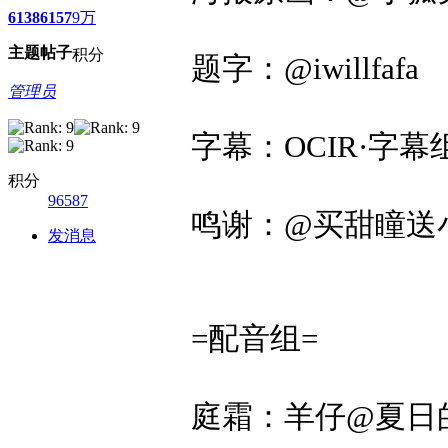
6138
6157
9万
主题
帖子
积分
题字：@iwillfafa
管理员
字幕：OCIR·字幕
积分
96587
鸣谢：@买甜瞳送
发消息
=配音组=
庭霜：羊仔@夏日