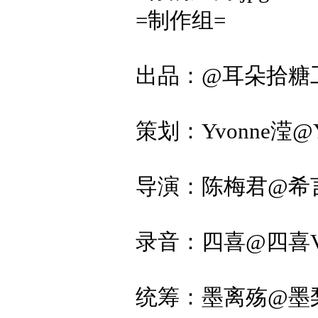
=制作组=
出品：@耳朵拾糖
策划：Yvonne滢@
导演：陈梅君@希
录音：四喜@四喜Vv
统筹：墨离殇@墨