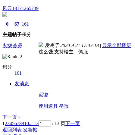
风云18171265739
0
67
161
主题
帖子
积分
发表于 2020-9-21 17:43:18
|
显示全部楼层
初级会员
这么强,支持楼主，佩服
积分
161
发消息
回复
使用道具
举报
下一页 »
1
2
3
4
5
6
7
8
9
10
... 13
/ 13 页
下一页
返回列表
发新帖