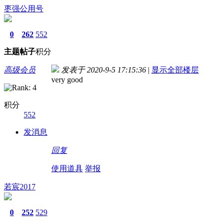
枣强公用号
0
262
552
主题
帖子
积分
高级会员
发表于 2020-9-5 17:15:36
|
显示全部楼层
very good
积分
552
发消息
回复
使用道具
举报
若宸2017
0
252
529