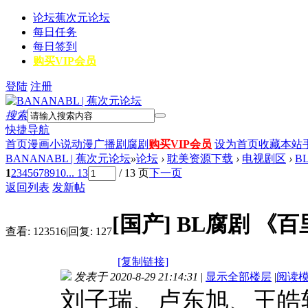
论坛
蕉次元论坛
每日任务
每日签到
购买VIP会员
登陆
注册
搜索
快捷导航
首页
漫画
小说
动漫
广播剧
腐剧
购买VIP会员
设为首页
收藏本站
BANANABL | 蕉次元论坛
»
论坛
›
耽美资源下载
›
电视剧区
›
B
1
2
3
4
5
6
7
8
9
10
... 13
/ 13 页
下一页
返回列表
发新帖
[国产]
BL腐剧 《百
查看:
123516
|
回复:
127
[复制链接]
发表于 2020-8-29 21:14:31
|
显示全部楼层
|
阅读
刘子瑞、卢东旭、王皓