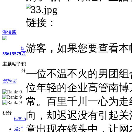
链接：
漫漫酱
游客，如果您要查看本
6
万
5561
5579
主题
帖子
积
分
一位不温不火的男团组
管理员
位年轻的企业高管南博
常。百里千川一心为走
向，却迟迟没有引起关
积分
62825
意出现在镜头中，让网
发消