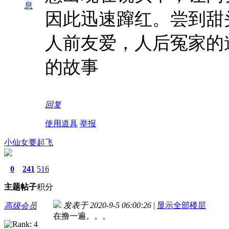
息
因此迅速蹿红。尝到甜
人前友爱，人后冤家的
的故事
回复
使用道具
举报
小仙女要起飞
0
241
516
主题
帖子
积分
发表于 2020-9-5 06:00:26
|
显示全部楼层
高级会员
在撸一遍。。。