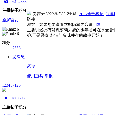
65
65
2333
主题
帖子
积分
发表于 2020-9-7 02:20:48
|
显示全部楼层
|
阅读
链接：
金牌会员
游客，如果您要查看本帖隐藏内容请
回复
主要讲述拥有贫乳萝莉外貌的少年碧可在享受暑
称,于是男孩”纯洁与腐味并存的故事开始了。
积分
2333
发消息
回复
使用道具
举报
123457125
0
286
608
主题
帖子
积分