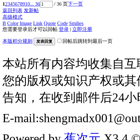
1
2
3
4
5
6
7
8
9
10
... 36
/ 36 页
下一页
返回列表
发新帖
高级模式
B
Color
Image
Link
Quote
Code
Smilies
您需要登录后才可以回帖
登录
|
立即注册
本版积分规则
回帖后跳转到最后一页
发表回复
本站所有内容均收集自互
您的版权或知识产权或其
告知，在收到邮件后24
E-mail:shengmadx001@out
Powered by
蕉次元
X3.4 ©