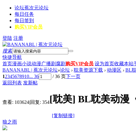
论坛
蕉次元论坛
每日任务
每日签到
购买VIP会员
登陆
注册
搜索
快捷导航
首页
漫画
小说
动漫
广播剧
腐剧
购买VIP会员
设为首页
收藏本站
BANANABL | 蕉次元论坛
»
论坛
›
耽美资源下载
›
动漫区
›
BL
1
2
3
4
5
6
7
8
9
10
... 36
/ 36 页
下一页
返回列表
发新帖
[耽美]
BL耽美动漫
查看:
103624
|
回复:
354
[复制链接]
狼之雨