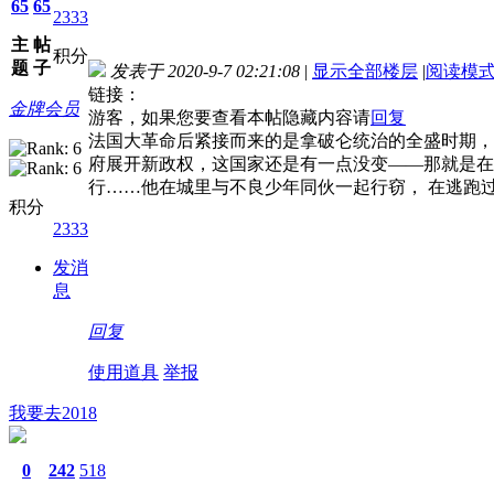
65
65
2333
主
帖
积分
题
子
发表于 2020-9-7 02:21:08
|
显示全部楼层
|
阅读模
链接：
金牌会员
游客，如果您要查看本帖隐藏内容请
回复
法国大革命后紧接而来的是拿破仑统治的全盛时期，
府展开新政权，这国家还是有一点没变――那就是在
行……他在城里与不良少年同伙一起行窃， 在逃跑
积分
2333
发消
息
回复
使用道具
举报
我要去2018
0
242
518