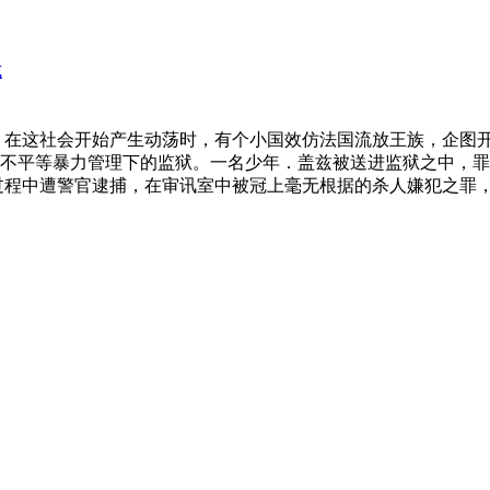
式
 在这社会开始产生动荡时，有个小国效仿法国流放王族，企图
不平等暴力管理下的监狱。一名少年．盖兹被送进监狱之中，罪名
过程中遭警官逮捕，在审讯室中被冠上毫无根据的杀人嫌犯之罪