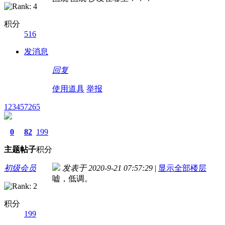
积分
516
发消息
回复
使用道具
举报
123457265
0
82
199
主题
帖子
积分
初级会员
发表于 2020-9-21 07:57:29
|
显示全部楼层
嘘，低调。
积分
199