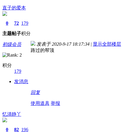
直子的爱本
0
72
179
主题
帖子
积分
发表于 2020-9-17 18:17:34
|
显示全部楼层
初级会员
路过的帮顶
积分
179
发消息
回复
使用道具
举报
忆清静丫
0
82
196