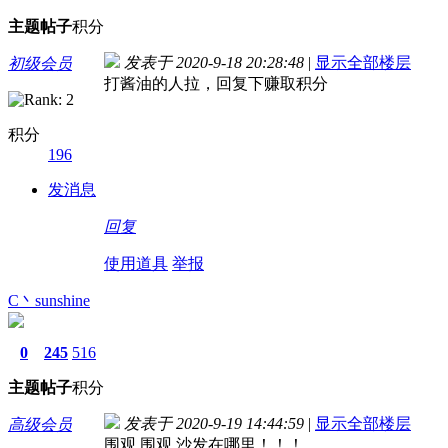
主题
帖子
积分
发表于 2020-9-18 20:28:48
|
显示全部楼层
初级会员
打酱油的人拉，回复下赚取积分
积分
196
发消息
回复
使用道具
举报
C丶sunshine
0
245
516
主题
帖子
积分
发表于 2020-9-19 14:44:59
|
显示全部楼层
高级会员
围观 围观 沙发在哪里！！！