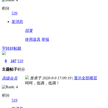
积分
539
发消息
回复
使用道具
举报
宇转好帖鄙
0
247
519
主题
帖子
积分
发表于 2020-9-9 17:09:19
|
显示全部楼层
高级会员
呵呵，低调，低调！
积分
519