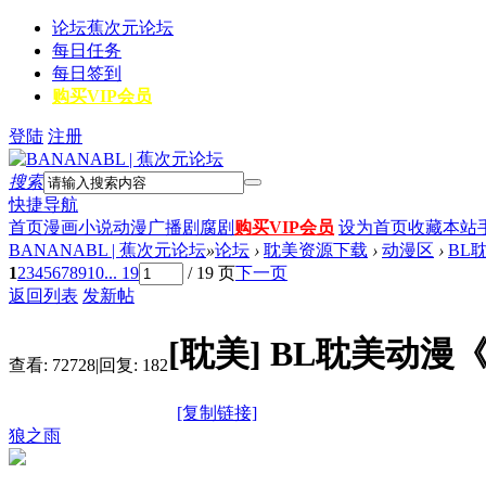
论坛
蕉次元论坛
每日任务
每日签到
购买VIP会员
登陆
注册
搜索
快捷导航
首页
漫画
小说
动漫
广播剧
腐剧
购买VIP会员
设为首页
收藏本站
BANANABL | 蕉次元论坛
»
论坛
›
耽美资源下载
›
动漫区
›
BL
1
2
3
4
5
6
7
8
9
10
... 19
/ 19 页
下一页
返回列表
发新帖
[耽美]
BL耽美动漫
查看:
72728
|
回复:
182
[复制链接]
狼之雨