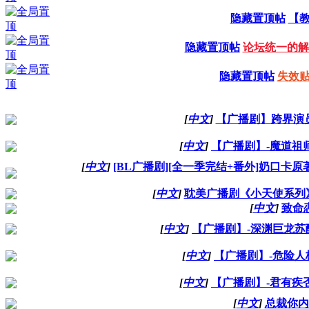
隐藏置顶帖
【
隐藏置顶帖
论坛统一的解压密
隐藏置顶帖
失效
[
中文
]
【广播剧】跨界演员
[
中文
]
【广播剧】-魔道祖
[
中文
]
[BL广播剧][全一季完结+番外]奶口卡原
[
中文
]
耽美广播剧《小天使系列
[
中文
]
致命
[
中文
]
【广播剧】-深渊巨龙苏
[
中文
]
【广播剧】-危险人
[
中文
]
【广播剧】-君有疾
[
中文
]
总裁你内