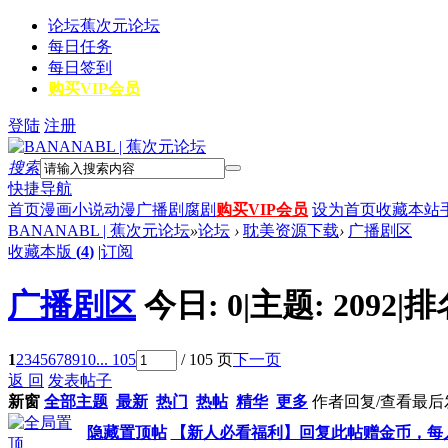
论坛
蕉次元论坛
每日任务
每日签到
购买VIP会员
登陆
注册
搜索
快捷导航
首页
漫画
小说
动漫
广播剧
腐剧
购买VIP会员
设为首页
收藏本站
BANANABL | 蕉次元论坛
»
论坛
›
耽美资源下载
›
广播剧区
收藏本版
(
4
)
|
订阅
广播剧区
今日:
0
|
主题:
2092
|
排
1
2
3
4
5
6
7
8
9
10
... 105
/ 105 页
下一页
返 回
发表帖子
新窗
全部主题
最新
热门
热帖
精华
更多
作者
回复/查看
最后
隐藏置顶帖
【新人必看福利】回复此帖赠金币，每人