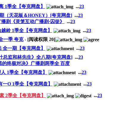
离 1季全【夸克网盘】
...
2
3
期（天花板＆HONEY）[夸克网盘]
...
2
3
广播剧《灵笼互动广播剧·囚徒》
...
2
3
越岭 1季全【夸克网盘】
...
2
3
全一季 夸克
- [阅读权限
20
]
 全一期【夸克网盘】
...
2
3
叶总监和林先生》全八期[夸克网盘]
...
2
3
黑的终极对决》广播剧两季全 百度
人 1季全【夸克网盘】
...
2
3
一O 1季全【夸克网盘】
...
2
3
素 2季全【夸克网盘】
...
2
3