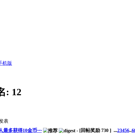
手机版
名:
12
发表
最多获得10金币~~
-
[回帖奖励
730
]
...
2
3
4
5
6
..
6