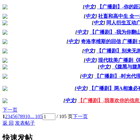
[
中文
]
【广播剧】-你的距
[
中文
]
社畜和高中生 全一
[
中文
]
同人衍生互动
[
中文
]
【广播剧】-我为你翻山
[
中文
]
奇洛李维斯的回信 广播剧 
[
中文
]
【广播剧】别来无恙
[
中文
]
现代耽美广播剧《
[
中文
]
《腹黑与腹
[
中文
]
【广播剧】-时光代理
[
中文
]
【广播剧】两A相逢必有
[
中文
]
【广播剧】-我喜欢你的信息
下一页
1
2
3
4
5
6
7
8
9
10
... 105
/ 105 页
下一页
返 回
发表帖子
快速发帖