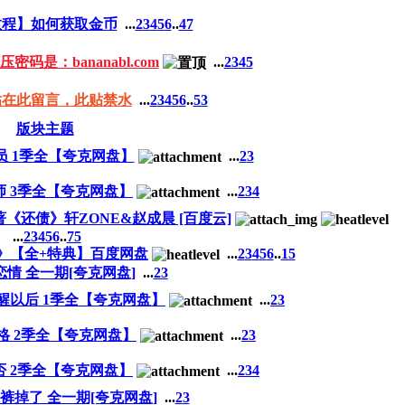
教程】如何获取金币
...
2
3
4
5
6
..
47
码是：bananabl.com
...
2
3
4
5
贴在此留言，此贴禁水
...
2
3
4
5
6
..
53
版块主题
 1季全【夸克网盘】
...
2
3
师 3季全【夸克网盘】
...
2
3
4
著《还债》轩ZONE&赵成晨 [百度云]
...
2
3
4
5
6
..
75
》【全+特典】百度网盘
...
2
3
4
5
6
..
15
恋情 全一期[夸克网盘]
...
2
3
醒以后 1季全【夸克网盘】
...
2
3
格 2季全【夸克网盘】
...
2
3
否 2季全【夸克网盘】
...
2
3
4
裤掉了 全一期[夸克网盘]
...
2
3