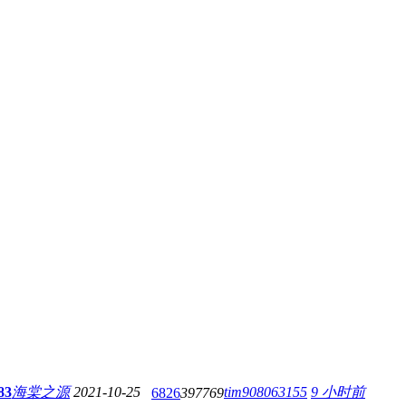
83
海棠之源
2021-10-25
tim908063155
9 小时前
6826
397769