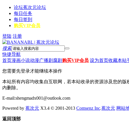
论坛
蕉次元论坛
每日任务
每日签到
购买VIP会员
登陆
注册
搜索
快捷导航
首页
漫画
小说
动漫
广播剧
腐剧
购买VIP会员
设为首页
收藏本站
您需要先登录才能继续本操作
本站所有内容均收集自互联网，若本站收录的资源涉及您的版
内删除。
E-mail:shengmadx001@outlook.com
Powered by
蕉次元
X3.4 © 2001-2013
Comsenz Inc
.
蕉次元
网站
返回顶部